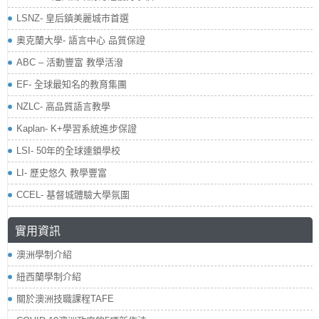
LSNZ- 皇后鎮美麗城市首選
奧克蘭大學- 語言中心 品質保證
ABC – 活動豐富 教學活潑
EF- 全球最知名的教育集團
NZLC- 高品質語言教學
Kaplan- K+學習系統進步保證
LSI- 50年的全球連鎖學校
LI- 歷史悠久 教學豐富
CCEL- 基督城體驗大學氛圍
實用資訊
澳洲學制介紹
紐西蘭學制介紹
關於澳洲技職課程TAFE