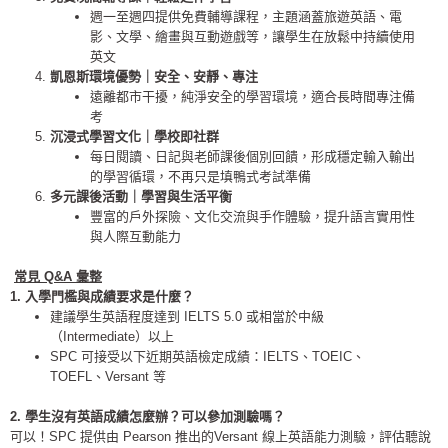
週一至週四提供免費輔導課程，主題涵蓋旅遊英語、電
影、文學、
繪畫與互動遊戲等，讓學生在放鬆中持續使用
英文
凱恩斯環境優勢｜安全、安靜、專注
遠離都市干擾，純淨安全的學習環境，適合長時間專注備
考
沉浸式學習文化｜學校即社群
每日閱讀、日記與老師課後個別回饋，
形成穩定輸入輸出
的學習循環，不再只是填鴨式考試準備
多元課後活動｜學習與生活平衡
豐富的戶外探險、文化交流與手作體驗，
提升語言實用性
與人際互動能力
常見 Q&A 彙整
1. 入學門檻與成績要求是什麼？
建議學生英語程度達到 IELTS 5.0 或相當於中級
（Intermediate）以上
SPC 可接受以下近期英語檢定成績：IELTS、TOEIC、
TOEFL、Versant 等
2. 學生沒有英語成績怎麼辦？可以參加測驗嗎？
可以！SPC 提供由 Pearson 推出的Versant 線上英語能力測驗，評估聽說