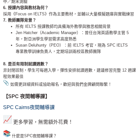
中／期末測驗
6. 授課內容與教材為何？
採用《Focus on IELTS》作為主要教材，並輔以大量模擬題庫與實戰練習
7. 教師團隊背景？
所有 IELTS 授課教師均具備海外教學與雅思相關背景
Jen Hatcher（Academic Manager）：曾任台灣英語教學主管 5
年，對亞洲學生學習需求高度熟悉
Susan Deluhunty（PEO）：前 IELTS 考官，現為 SPC IELTS
專業教學訓練負責人，定期培訓兩校區教師團隊
8. 是否有限制就讀週數？
非封閉班制，學生可每週入學，彈性安排就讀週數，建議修習完整 12 週課
程效果最佳
如需更詳細資料或協助報名，歡迎與我們金牌顧問聯繫！
【SPC 夜間輔導課】
SPC Cairns夜間輔導課
更多學習，無需額外花費！
什麼是SPC夜間輔導課？