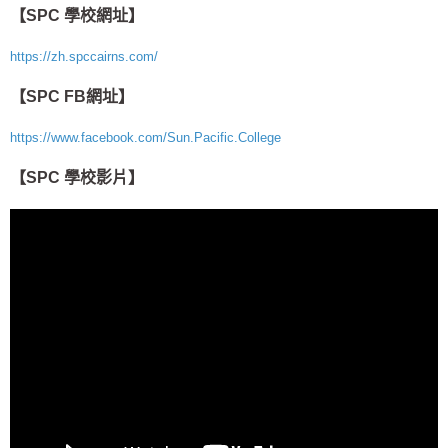
【SPC 學校網址】
https://zh.spccairns.com/
【SPC FB網址】
https://www.facebook.com/Sun.Pacific.College
【SPC 學校影片】