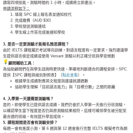
讀寫四項技能，測驗時間約 1 小時，成績將立即產出。
申請流程如下：
填寫 SPC 線上報名表並通知校代
完成繳費（AUD $30）
學校發送測驗連結
學生線上作答完成後通知學校
3. 是否一定要測驗才能報名雅思課程？
由於 IELTS 課程屬於考試導向訓練，對語言程度有一定要求，
強烈建議學
生提供語言檢定成績或使用 Versant 測驗以利正確分班與學習規劃
顧問輔助工具：
為協助顧問們在與學生諮詢時更快速、準確地判斷適合的課程安排，
SPC
提供【SPC 課程與級別對照表】（
點此查看
）。
根據學生成績對應英文程度與建議就讀週數
協助學生理解「目前語言能力」與「目標分數」之間的距離
4. 入學第一天還需要測驗嗎？
是的。即使學生已提供語言成績，
我們仍會於入學第一天進行分班測驗，
以確認學生當下程度是否仍與原測驗結果相符。
這樣可確保學生被分配至
最合適的班級，有效提升學習成效。
5. 課程期間是否會有測驗安排？
每週一會有進度小測，第 6 週與第 12 週會進行完整 IELTS 模擬考作為期