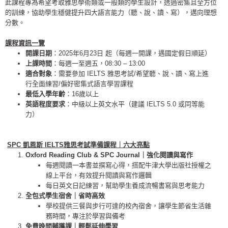
此課程專為希望考取雅思學術類或一般類的學生設計，
透過密集且全方位
的訓練，協助學生穩健提升四大語言能力（聽、
說、讀、寫），邁向理想
分數。
課程資訊一覽
開課日期
：2025年6月23日 起（每週一開課，遇國定假日順延）
上課時間
：每週一至週五，08:30 – 13:00
適合對象
：需要參加 IELTS 雅思考試/希望聽、說、讀、寫上進
行全面練習/
偏好密集式語言學習課程
最低入學年齡
：16歲以上
英語程度要求
：中級以上英文水平（建議 IELTS 5.0 或同等能
力）
SPC 凱恩斯 IELTS雅思考試準備課程｜六大亮點
Oxford Reading Club & SPC Journal｜強化閱讀與寫作
每週閱讀一本書並撰寫心得，搭配牛津大學出版社授權之
線上平台，
有效提升閱讀與寫作邏輯
每日英文日記練習，幫助學生養成流暢書寫與思考能力
全包式學生宿舍｜省時高效
學校提供三餐與步行可達的校內宿舍，讓學生節省生活雜
務時間，
專注於學習與備考
免費晚間輔導課｜輕鬆延伸學習