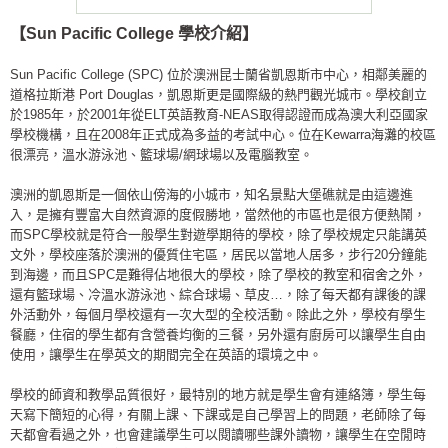
【Sun Pacific College 學校介紹】
Sun Pacific College (SPC) 位於澳洲昆士蘭省凱恩斯市中心，相鄰美麗的
道格拉斯港 Port Douglas，凱恩斯更是國際級的熱門觀光城市。學校創立
於1985年，於2001年從ELT英語教育-NEAS取得認證而成為澳大利亞國家
學校機構，且在2008年正式成為多益的考試中心。位在Kewarra海灘的校區
很漂亮，溫水游泳池、籃球場/網球場以及電腦教室。
澳洲的凱恩斯是一個依山傍海的小城市，知名景點大堡礁就是由這邊進
入，是擁有豐富大自然資源的度假勝地，當然他的市區也是很方便熱鬧，
而SPC學校就是符合一般學生對遊學期待的學校，除了學校規定只能講英
文外，學校座落於澳洲的優質住宅區，居民以當地人居多，步行20分鐘能
到海邊，而且SPC是難得佔地很大的學校，除了學校的教室和宿舍之外，
還有籃球場、冷溫水游泳池、綜合球場、草皮…，除了每天都有課後的課
外活動外，每個月學校還有一次大型的全校活動。除此之外，學校有學生
餐廳，住宿的學生都有含營養均衡的三餐，另外還有廚房可以讓學生自由
使用，讓學生在學英文的期間完全在英語的環境之中。
學校的師資和教學品質很好，最特別的地方就是學生會有連絡簿，學生每
天寫下簡短的心得，有關上課、下課或是自己學習上的問題，老師除了每
天都會看過之外，也會建議學生可以閱讀哪些課外讀物，讓學生在空閒時