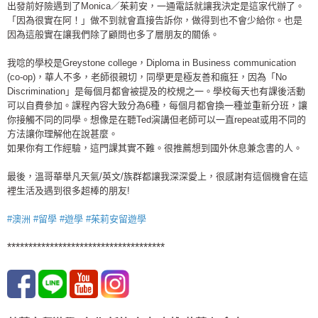
出發前好險遇到了Monica／茱莉安，一通電話就讓我決定是這家代辦了。
「因為很實在阿！」做不到就會直接告訴你，做得到也不會少給你。也是
因為這般實在讓我們除了顧問也多了層朋友的關係。
我唸的學校是Greystone college，Diploma in Business communication
(co-op)，華人不多，老師很親切，同學更是極友善和瘋狂，因為「No
Discrimination」是每個月都會被提及的校規之一。學校每天也有課後活動
可以自費參加。課程內容大致分為6種，每個月都會換一種並重新分班，讓
你接觸不同的同學。想像是在聽Ted演講但老師可以一直repeat或用不同的
方法讓你理解他在說甚麼。
如果你有工作經驗，這門課其實不難。很推薦想到國外休息兼念書的人。
最後，溫哥華舉凡天氣/英文/族群都讓我深深愛上，很感謝有這個機會在這
裡生活及遇到很多超棒的朋友!
#澳洲
#留學
#遊學
#茱莉安留遊學
*************************************