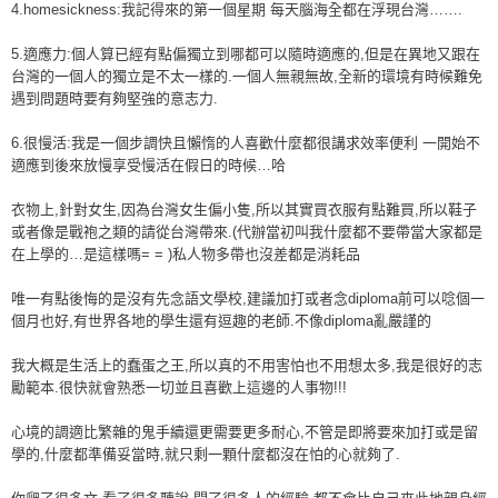
4.homesickness:我記得來的第一個星期 每天腦海全都在浮現台灣…….
5.適應力:個人算已經有點偏獨立到哪都可以隨時適應的,但是在異地又跟在
台灣的一個人的獨立是不太一樣的.一個人無親無故,全新的環境有時候難免
遇到問題時要有夠堅強的意志力.
6.很慢活:我是一個步調快且懶惰的人喜歡什麼都很講求效率便利 一開始不
適應到後來放慢享受慢活在假日的時候…哈
衣物上,針對女生,因為台灣女生偏小隻,所以其實買衣服有點難買,所以鞋子
或者像是戰袍之類的請從台灣帶來.(代辦當初叫我什麼都不要帶當大家都是
在上學的…是這樣嗎= = )私人物多帶也沒差都是消耗品
唯一有點後悔的是沒有先念語文學校,建議加打或者念diploma前可以唸個一
個月也好,有世界各地的學生還有逗趣的老師.不像diploma亂嚴謹的
我大概是生活上的蠢蛋之王,所以真的不用害怕也不用想太多,我是很好的志
勵範本.很快就會熟悉一切並且喜歡上這邊的人事物!!!
心境的調適比繁雜的鬼手續還更需要更多耐心,不管是即將要來加打或是留
學的,什麼都準備妥當時,就只剩一顆什麼都沒在怕的心就夠了.