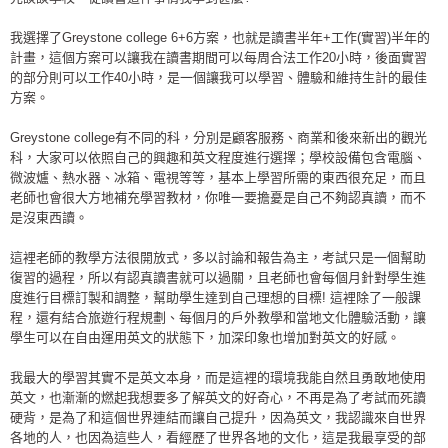
我選擇了Greystone college 6+6方案，也就是讀書半年+工作(實習)半年的
計畫，這個方案可以讓我在讀書期間可以每周合法工作20小時，後面實習
的部分則可以工作40小時，是一個讓我可以學習、體驗和維持生計的最佳
方案。
Greystone college有不同的科，分別是顧客服務、商業和後來新出的觀光
科，大家可以依照自己的興趣和英文程度進行選擇；學校設備包含電腦、
微波爐、熱水器、冰箱、電視等等，基本上學習所需的東西很充足，而且
老師也會很大方地補充學習教材，你唯一要擔憂是自己不夠認真讀，而不
是沒東西讀。
這裡老師的教學方法很開放式，多以討論和報告為主，考試只是一個幫助
復習的過程，所以有認真讀書就可以過關，且老師也會每個月針對學生進
度進行目標訂製和調整，幫助學生達到自己理想的目標! 這裡除了一般課
程，還有結合旅遊行程規劃、每個月的戶外教學和當地文化體驗活動，讓
學生可以在自由運用英文的狀態下，加深印象也增加對英文的好感。
我最大的學習其實不是英文本身，而是這裡的環境我能自然且勇敢地使用
英文，也漸漸的燃起我想要多了解英文的好奇心，不再是為了考試而死讀
硬背，是為了和這個世界連結而讓自己提升，因為英文，我認識來自世界
各地的人，也因為這些人，看經歷了世界各地的文化，這是我最享受的部