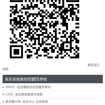
歡迎加入
諮詢
茱莉安推薦紐西蘭ESL學校
WWSE- 紐西蘭政府認證優秀學校
LSNZ- 皇后鎮美麗城市首選
奧克蘭大學- 語言中心 品質保證