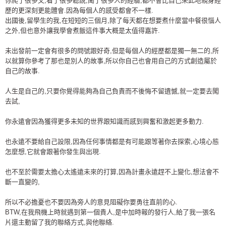
你爬了很多文,看了很多聽說,聞了很多人的經驗,都不會比自己來此地親身經
歷的更深刻更能體會.因為每個人的感受都會不一樣.
出國後,留學生的我,在短短的三個月,除了每天都在想要煮什麼當中餐很惱人
之外,但也意外讓我學會煮飯這件事大概是太值得嘉許.
未出發前一定會有很多的問號跟好奇,但是每個人的經歷都是獨一無二的,所
以就算你參考了那也是別人的故事,所以你自己也會用自己的方式創造屬於
自己的故事.
人生是自己的,只要你覺得能夠為自己負責而不後悔不留遺憾,就一定要去闖
去試,
你永遠會因為獲得更多未知的世界跟知識而感到興奮和激起更多動力.
也永遠不要給自己設限,因為任何事情都是有可能跟等著你去探索,心境心態
怎麼想,它就會跟著你發生與出現.
也不至於需要太擔心太遙遠未來的打算,因為計畫永遠趕不上變化,想法會不
斷一直變的,
所以不必擔憂也不要因為旁人的意見阻礙你要勇往直前的心.
BTW,在我飛機上時就遇到第一個貴人,是中加時報的發行人,給了我一張名
片還主動留了我的聯絡方式,與他聯絡.