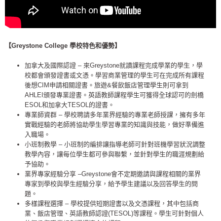
【Greystone College 學校特色和優勢
】
加拿大及國際認證 – 來Greystone就讀課程完成學業的學生，學
校都會頒發證書或文憑。學習商業管理的學生可在完成所有課程
後想CIM申請相關證書。旅遊&餐飲飯店管理學生則可拿到
AHLEI頒發專業證書。英語教師課程學生可獲得全球認可的劍橋
ESOL和加拿大TESOL的證書。
專業師資群 – 學校聘請多年業界經驗的專業老師授課，擁有多年
實戰經驗的老師將協助學生學習專業的知識與技能，做好準備進
入職場。
小班制教學 – 小班制的編排讓指導老師可針對班機學習狀況調整
教學內容，讓每位學生都可參與聯繫，並針對學生的職涯規劃給
予協助。
業界專家經驗分享 –Greystone會不定期邀請與課程相關的業界
專家到學校與學生經驗分享，給予學生建議以及回答學生的問
題。
多樣課程選擇 – 學校提供短期證書以及文憑課程，其中包括商
業、飯店管理、英語教師認證(TESOL)等課程。學生可針對個人