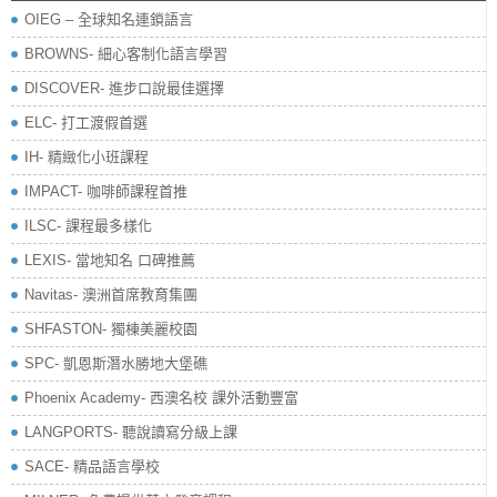
OIEG – 全球知名連鎖語言
BROWNS- 細心客制化語言學習
DISCOVER- 進步口說最佳選擇
ELC- 打工渡假首選
IH- 精緻化小班課程
IMPACT- 咖啡師課程首推
ILSC- 課程最多樣化
LEXIS- 當地知名 口碑推薦
Navitas- 澳洲首席教育集團
SHFASTON- 獨棟美麗校園
SPC- 凱恩斯潛水勝地大堡礁
Phoenix Academy- 西澳名校 課外活動豐富
LANGPORTS- 聽說讀寫分級上課
SACE- 精品語言學校