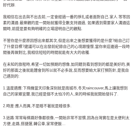
好代辦.
我相信在出去與不出去前,一定會經過一番的掙扎或者面對自己.家人.等等因
素的溝通.最樂觀的是一開始就獲得全數支持通過, 如果遇到需要家人溝通這
關時,前提是要有夠明確的立場證明自己的觀點.
不管你是什麼原因想出來都其次,但是出來之後想要獲得的是什麼?給自己訂
了什麼目標?建議可以在出發前紀錄自己的心境跟憧憬,當你來這邊過一段時
間後再做對比,我相信短短的時間就能有大大的收穫.
在未知的旅程時,希望一切如預期的想像,如同聽到看到想到的都是美好的,美
好的那面之後就能體會到所以就不必多說,反而想要給大家打預防針,是我自
己遇到的:
1.溫度適應:下飛機當天印象深刻就是雨城市,冬天raincouver,馬上讓我想到
自己的家鄉宜蘭,我已經是個不太怕冷的人,來的時候我就開始發抖了.
2.時差:應人而異,不是睡不著就是睡很多.
3.迷路:常常每條路好像都很像,一開始非常不習慣,因為台灣實在是太便利太
方便,走路,搭捷運,轉公車,家常便飯…