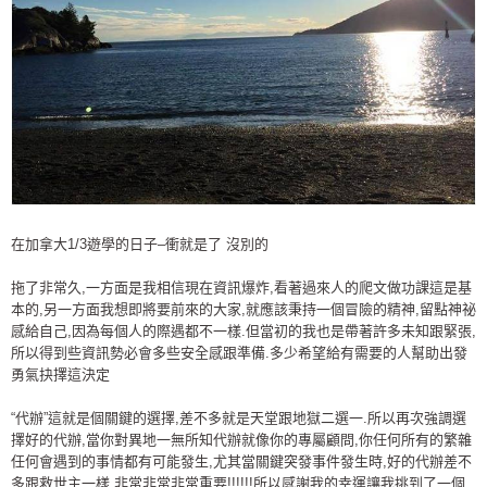
在加拿大1/3遊學的日子–衝就是了 沒別的
拖了非常久,一方面是我相信現在資訊爆炸,看著過來人的爬文做功課這是基
本的,另一方面我想即將要前來的大家,就應該秉持一個冒險的精神,留點神祕
感給自己,因為每個人的際遇都不一樣.但當初的我也是帶著許多未知跟緊張,
所以得到些資訊勢必會多些安全感跟準備.多少希望給有需要的人幫助出發
勇氣抉擇這決定
“代辦”這就是個關鍵的選擇,差不多就是天堂跟地獄二選一.所以再次強調選
擇好的代辦,當你對異地一無所知代辦就像你的專屬顧問,你任何所有的繁雜
任何會遇到的事情都有可能發生,尤其當關鍵突發事件發生時,好的代辦差不
多跟救世主一樣,非常非常非常重要!!!!!!所以感謝我的幸運讓我挑到了一個