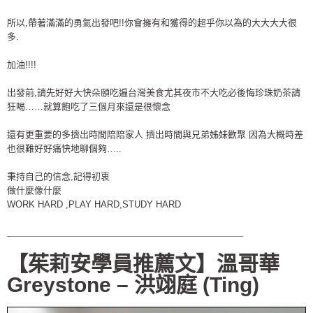
所以,帶著滿滿的勇氣出發吧!!你會擁有和獲得的超乎你以為的大大大大很
多.
加油!!!!
出發前,請先好好大快朵頤吃遍台灣美食尤其夜市不大吃必後悔珍珠奶茶請
狂喝……就算飽吃了三個月來還是很懷念
還有更重要的多擠出時間陪陪家人 擠出時間與兄弟姊妹歡聚 因為大概時差
也很難好好痛快地聊個夠…..
秉持自己的信念,記得初衷
做什麼像什麼
WORK HARD ,PLAY HARD,STUDY HARD
＿＿＿＿＿＿＿＿＿＿＿＿＿＿＿＿＿＿＿＿＿＿＿＿＿＿
【茱莉安學員推薦文】溫哥華
Greystone – 洪翊庭 (Ting)