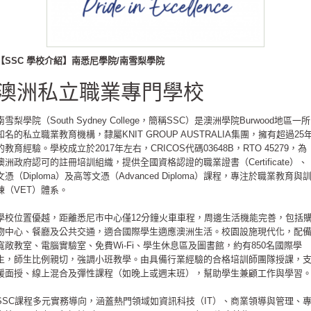
【SSC 學校介紹】南悉尼學院/南雪梨學院
澳洲私立職業專門學校
南雪梨學院（South Sydney College，簡稱SSC）是澳洲學院Burwood地區一所
知名的私立職業教育機構，隸屬KNIT GROUP AUSTRALIA集團，擁有超過25
的教育經驗。學校成立於2017年左右，CRICOS代碼03648B，RTO 45279，為
澳洲政府認可的註冊培訓組織，提供全國資格認證的職業證書（Certificate）、
文憑（Diploma）及高等文憑（Advanced Diploma）課程，專注於職業教育與
練（VET）體系。
學校位置優越，距離悉尼市中心僅12分鐘火車車程，周邊生活機能完善，包括
物中心、餐廳及公共交通，適合國際學生適應澳洲生活。校園設施現代化，配
寬敞教室、電腦實驗室、免費Wi-Fi、學生休息區及圖書館，約有850名國際學
生，師生比例親切，強調小班教學。由具備行業經驗的合格培訓師團隊授課，
援面授、線上混合及彈性課程（如晚上或週末班），幫助學生兼顧工作與學習
SSC課程多元實務導向，涵蓋熱門領域如資訊科技（IT）、商業領導與管理、