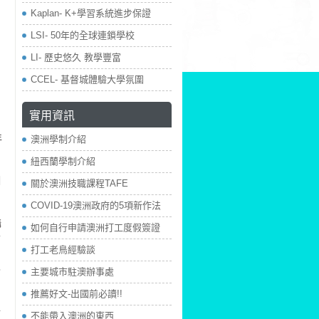
Kaplan- K+學習系統進步保證
LSI- 50年的全球連鎖學校
LI- 歷史悠久 教學豐富
CCEL- 基督城體驗大學氛圍
實用資訊
年
澳洲學制介紹
紐西蘭學制介紹
訓
關於澳洲技職課程TAFE
COVID-19澳洲政府的5項新作法
購
如何自行申請澳洲打工度假簽證
備
打工老鳥經驗談
支
主要城市駐澳辦事處
。
推薦好文-出國前必讀!!
專
不能帶入澳洲的東西