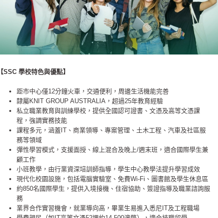
【SSC 學校特色與優點】
距市中心僅12分鐘火車，交通便利，周邊生活機能完善
隸屬KNIT GROUP AUSTRALIA，超過25年教育經驗
私立職業教育與訓練學校，提供全國認可證書、文憑及高等文憑課
程，強調實務技能
​課程多元，涵蓋IT、商業領導、專案管理、土木工程、汽車及社區服
務等領域
​彈性學習模式，支援面授、線上混合及晚上/週末班，適合國際學生兼
顧工作
小班教學，由行業資深培訓師指導，學生中心教學法提升學習成效
現代化校園設施，包括電腦實驗室、免費Wi-Fi、圖書館及學生休息區
約850名國際學生，提供入境接機、住宿協助、簽證指導及職業諮詢服
務
業界合作實習機會，就業導向高，畢業生易進入悉尼IT及工程職場
​學費親民（如IT高等文憑52週約14,500澳幣），適合技職留學