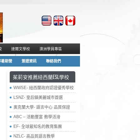
校
達爾文學校
澳洲學員專區
寒暑期營
簽證資訊
聯絡我們
茱莉安推薦紐西蘭ESL學校
WWSE- 紐西蘭政府認證優秀學校
LSNZ- 皇后鎮美麗城市首選
奧克蘭大學- 語言中心 品質保證
ABC – 活動豐富 教學活潑
EF- 全球最知名的教育集團
NZLC- 高品質語言教學