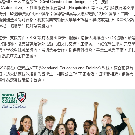
案管理、土木工程設計（Civil Construction Design）、汽車技術
（Automotive）、社區服務及飯廳管理（Hospitality）等。以資訊科技高等文憑
為例，52週學費約14,500澳幣；領導管理高等文憑52週約12,500澳幣，畢業生
獲澳洲全國認可資格，利於就業或銜接大學學士課程。學校亦提供ELICOS英語
課程，協助學生提升語言能力。
在學生支援方面，SSC設有專屬國際學生服務，包括入境接機、住宿協助、簽
延期指導、職業諮詢及課外活動（如文化交流、工作坊），確保學生順利完成
業。學校重視就業導向，常與業界合作，提供實習機會，畢業生就業率高，尤
在悉尼IT與工程領域。
SSC視為中型私立VET (Vocational Education and Training) 學校，適合預算有
限、追求快速技能培訓的留學生，相較公立TAFE更靈活，但學費相近，值得考
慮作為澳洲技職留學首選。