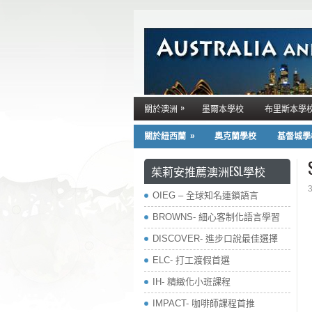
»
關於澳洲
墨爾本學校
布里斯本學
»
關於紐西蘭
奧克蘭學校
基督城學
茱莉安推薦澳洲ESL學校
OIEG – 全球知名連鎖語言
BROWNS- 細心客制化語言學習
DISCOVER- 進步口說最佳選擇
ELC- 打工渡假首選
IH- 精緻化小班課程
IMPACT- 咖啡師課程首推