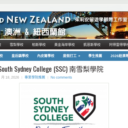
校
雪梨學校
柏斯學校
黃金海岸學校
凱恩斯學校
阿得雷得學
»
校
皇后鎮學校
內皮爾學校
度假打工
學生推薦
2026紐澳
South Sydney College (SSC) 南雪梨學院
3 月 18, 2026
專業學院推薦
No comments