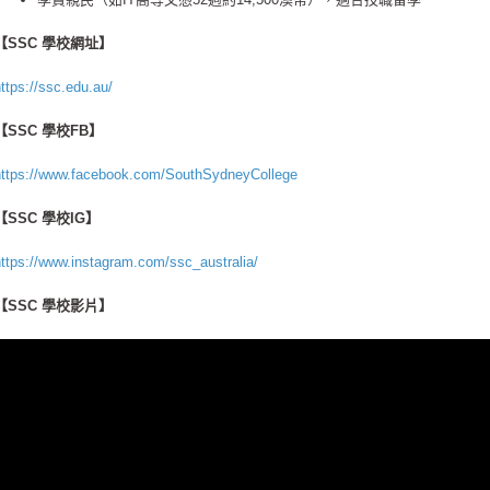
【SSC 學校網址】
ttps://ssc.edu.au/
【SSC 學校FB】
https://www.facebook.com/SouthSydneyCollege
【SSC 學校IG】
https://www.instagram.com/ssc_australia/
【SSC 學校影片】